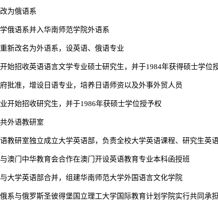
系改为俄语系
方大学俄语系并入华南师范学院外语系
语系重新改名为外语系，设英语、俄语专业
语系开始招收英语语言文学专业硕士研究生，并于1984年获得硕士学位
省政府批准，增设日语专业，培养日语师资以及外事外贸人员
专业开始招收研究生，并于1986年获硕士学位授予权
公共外语教研室
共外语教研室独立成立大学英语部，负责全校大学英语课程、研究生英
语系与澳门中华教育会合作在澳门开设英语教育专业本科函授班
语系与大学英语部合并，组建华南师范大学外国语言文化学院
，日俄系与俄罗斯圣彼得堡国立理工大学国际教育计划学院实行共同承