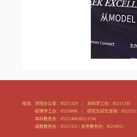
电话：
学院办公室：85211329 | 本科学工办：85211330
硕博学工办：85210896 | 研究生招生咨询：8521512
本科教务办：85211406/85211746
成教教务办：85211331 | 自考教务办：85210911