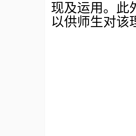
现
及运用
。此
以
供师生对该