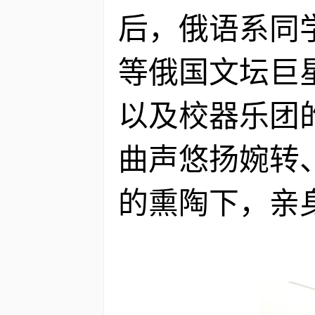
后，俄语系同
等俄国文坛巨
以及校器乐团
曲声悠扬婉转
的熏陶下，亲