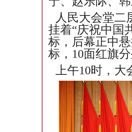
宁、赵乐际、韩
人民大会堂二
挂着“庆祝中国
标，后幕正中悬挂
标，10面红旗
上午10时，