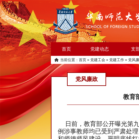
首页
党建动态
支
当前位置：
首页
»
党建工会
»
党建工作
»
党风
党风廉政
教育
日前，教育部公开曝光第九
例涉事教师均已受到严肃处理
和师德师风建设，严明底线红